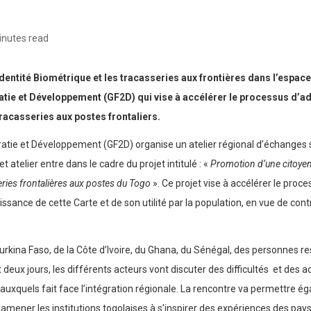
inutes read
dentité Biométrique et les tracasseries aux frontières dans l’espace 
ie et Développement (GF2D) qui vise à accélérer le processus d’ado
racasseries aux postes frontaliers.
ie et Développement (GF2D) organise un atelier régional d’échanges sur
atelier entre dans le cadre du projet intitulé : «
Promotion d’une citoyenn
sseries frontalières aux postes du Togo
». Ce projet vise à accélérer le proce
sance de cette Carte et de son utilité par la population, en vue de cont
urkina Faso, de la Côte d’Ivoire, du Ghana, du Sénégal, des personnes r
eux jours, les différents acteurs vont discuter des difficultés et des a
is auxquels fait face l’intégration régionale. La rencontre va permettre 
amener les institutions togolaises à s’inspirer des expériences des pays