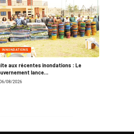
NS
MARCHÉS PUBLICS
centes inondations : Le
Marchés publics : L’
t lance...
pour plus...
06/08/2026