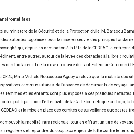
ransfrontalières
rité au ministère de la Sécurité et de la Protection civile, M. Baragou Bam
 des autorités togolaises pour la mise en œuvre des principes fondamen
singbé qui, depuis sa nomination à la tête de la CEDEAO a entrepris des
éclinent, entre autres, autour de la levée des obstacles à la libre circul
ères non tarifaires et de la mise en œuvre du Tarif Extérieur Commun (T
du GF2D, Mme Michèle Noussoessi Aguey a relevé que la mobilité des ci
positions communautaires, de l’absence de documents de voyage, ainsi
e les femmes et les enfants sont plus exposés à ces pratiques néfastes. 
torités publiques pour l’effectivité de la Carte biométrique au Togo, la fo
a CEDEAO et la mise en place des comités de surveillance aux postes fr
promouvoir la mobilité intra régionale, tout en offrant un titre de voyag
ns irrégulières et répondre, du coup, aux enjeux de lutte contre le terrori