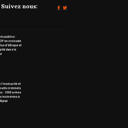
Suivez nous:
s publics :
OP en croisade
lus d’éthique et
grité dans le
ur
 l’insécurité et
rcuits criminels
go : 1000 armes
tes incinérées à
Nyivé