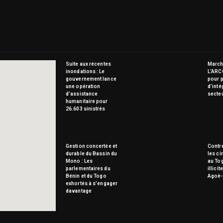
Suite aux récentes
Marché
inondations : Le
L’ARC
gouvernement lance
pour p
une opération
d’inté
d’assistance
secte
humanitaire pour
26.603 sinistrés
Gestion concertée et
Contre
durable du Bassin du
les ci
Mono : Les
au To
parlementaires du
illici
Bénin et du Togo
Agoè-
exhortés à s’engager
davantage