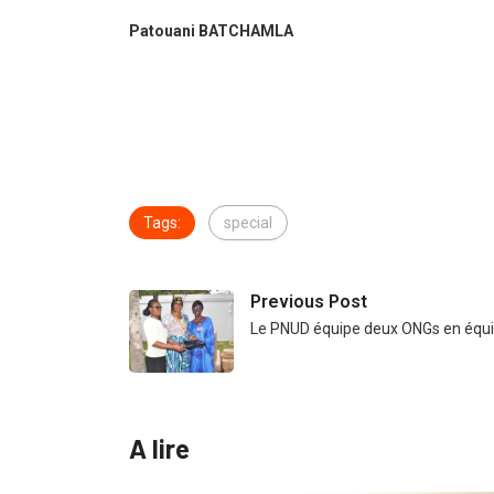
Patouani BATCHAMLA
Tags:
special
Previous Post
Le PNUD équipe deux ONGs en équ
A lire