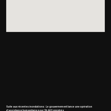
Suite aux récentes inondations : Le gouvernement lance une opération
d’assistance humanitaire pour 26.603 sinistrés