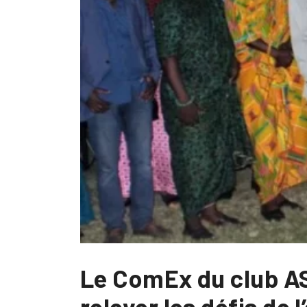
Le ComEx du club AS
relever les défis de 