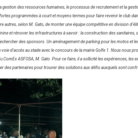
ub, la gestion des ressources humaines, le processus de recrutement et la ge
tes programmées à court et moyens termes pour faire revenir le club dans la d
entre autres, selon M. Gato, de monter une équipe compétitive en division d’él
ine et rénover les infrastructures à savoir : la construction des sanitaires
et rechercher des sponsors. Un aménagement de parking pour les motos et les
 voie d’accès au stade avec le concours de la mairie Golfe 1. Nous nous 
u ComEx ASFOSA, M. Gato. Pour ce faire, il a sollicité les expériences, les ex
ncier des partenaires pour trouver des solutions aux défis auxquels sont con