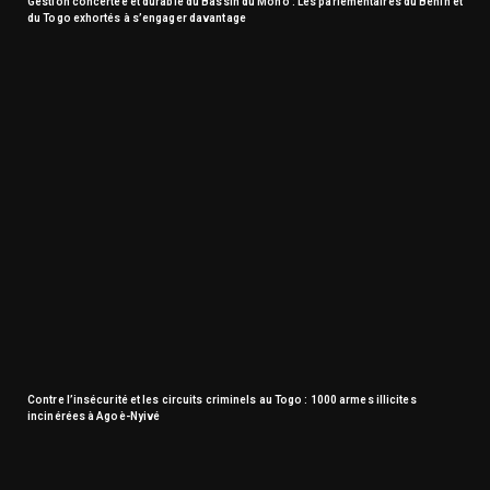
Gestion concertée et durable du Bassin du Mono : Les parlementaires du Bénin et
du Togo exhortés à s’engager davantage
Contre l’insécurité et les circuits criminels au Togo : 1000 armes illicites
incinérées à Agoè-Nyivé