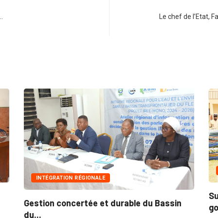
…
Le chef de l’Etat,
INNONDA
INTÉGRATION RÉGIONALE
Suite aux
estion concertée et durable du Bassin
gouvernem
u...