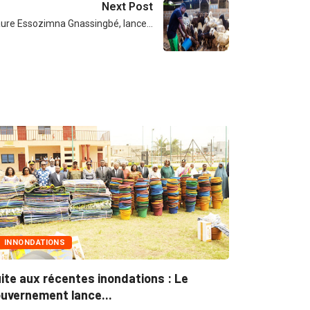
Next Post
 Faure Essozimna Gnassingbé, lance…
TIONS
MARCHÉS PUBLICS
 récentes inondations : Le
Marchés publics :
ent lance...
pour plus...