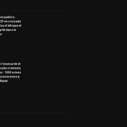
s publics :
OP en croisade
lus d’éthique et
grité dans le
ur
 l’insécurité et
rcuits criminels
go : 1000 armes
tes incinérées à
Nyivé