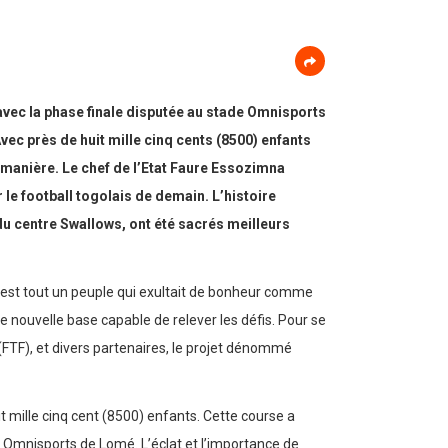
avec la phase finale disputée au stade Omnisports
Avec près de huit mille cinq cents (8500) enfants
e manière. Le chef de l’Etat Faure Essozimna
r le football togolais de demain. L’histoire
du centre Swallows, ont été sacrés meilleurs
c’est tout un peuple qui exultait de bonheur comme
e nouvelle base capable de relever les défis. Pour se
l (FTF), et divers partenaires, le projet dénommé
it mille cinq cent (8500) enfants. Cette course a
de Omnisports de Lomé. L’éclat et l’importance de