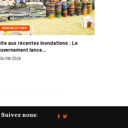
NS
MARCHÉS PUBLICS
centes inondations : Le
Marchés publics : L’
t lance...
pour plus...
06/08/2026
Suivez nous: