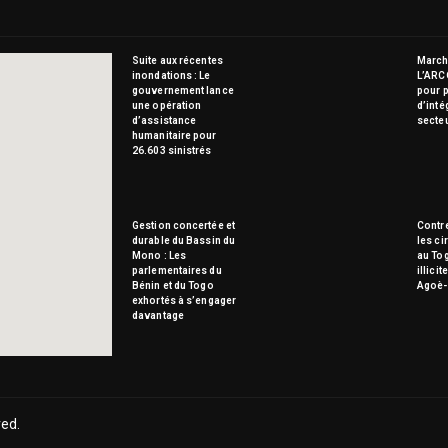
Suite aux récentes
Marché
inondations : Le
L’ARC
gouvernement lance
pour p
une opération
d’inté
d’assistance
secte
humanitaire pour
26.603 sinistrés
Gestion concertée et
Contre
durable du Bassin du
les ci
Mono : Les
au To
parlementaires du
illici
Bénin et du Togo
Agoè-
exhortés à s’engager
davantage
ved.