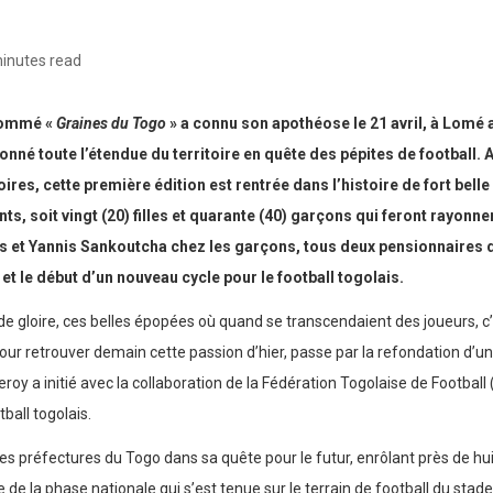
inutes read
énommé «
Graines du Togo
» a connu son apothéose le 21 avril, à Lomé 
onné toute l’étendue du territoire en quête des pépites de football. 
res, cette première édition est rentrée dans l’histoire de fort bell
ts, soit vingt (20) filles et quarante (40) garçons qui feront rayonne
les et Yannis Sankoutcha chez les garçons, tous deux pensionnaires 
t le début d’un nouveau cycle pour le football togolais.
s de gloire, ces belles épopées où quand se transcendaient des joueurs, 
our retrouver demain cette passion d’hier, passe par la refondation d’un
Leroy a initié avec la collaboration de la Fédération Togolaise de Footbal
ball togolais.
 les préfectures du Togo dans sa quête pour le futur, enrôlant près de hu
 de la phase nationale qui s’est tenue sur le terrain de football du sta