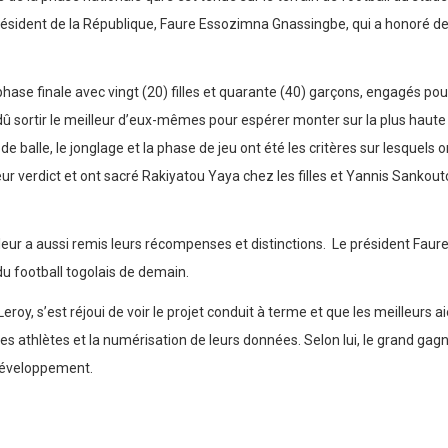
ésident de la République, Faure Essozimna Gnassingbe, qui a honoré de 
hase finale avec vingt (20) filles et quarante (40) garçons, engagés pour
 dû sortir le meilleur d’eux-mêmes pour espérer monter sur la plus hau
e balle, le jonglage et la phase de jeu ont été les critères sur lesquels 
 leur verdict et ont sacré Rakiyatou Yaya chez les filles et Yannis Sanko
i leur a aussi remis leurs récompenses et distinctions. Le président Faure 
du football togolais de demain.
Leroy, s’est réjoui de voir le projet conduit à terme et que les meilleurs ai
des athlètes et la numérisation de leurs données. Selon lui, le grand gagna
 développement.