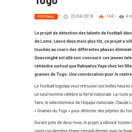
22/04/2018
144
4 m
FOOTBALL
Le projet de détection des talents de football d
de Lomé. Lancé deux mois plus tôt, ce projet a sill
touchés au cours des différentes phases éliminatoi
Gnassingbé est allé voir concourir ces jeunes talen
retiendra surtout que Rakiyatou Yaya chez les fil
graines du Togo. Une consécration pour le centre e
Le football togolais veut retrouver ses belles heure
un seul homme célèbre la fierté nationale. La route p
faire, le sélectionneur de l’équipe nationale, Claude 
« Graines du Togo » pour détecter des pépites du foot
Durant près de deux mois, le projet a sillonné toutes
connu sa dernière étape samedi dernier avec la finale