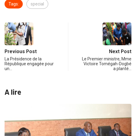
Tags:
special
Previous Post
Next Post
La Présidence de la
Le Premier ministre, Mme
République engagée pour
Victoire Tomégah-Dogbé
un…
a planté…
A lire