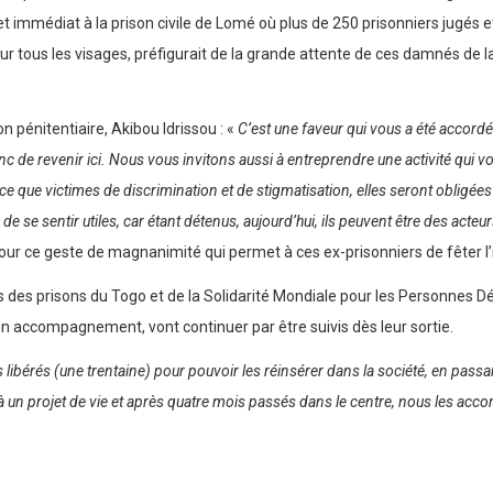
et immédiat à la prison civile de Lomé où plus de 250 prisonniers jugés 
 sur tous les visages, préfigurait de la grande attente de ces damnés de la
on pénitentiaire, Akibou Idrissou : «
C’est une faveur qui vous a été accordée
onc de revenir ici. Nous vous invitons aussi à entreprendre une activité qui 
 que victimes de discrimination et de stigmatisation, elles seront obligées 
e de se sentir utiles, car étant détenus, aujourd’hui, ils peuvent être des a
our ce geste de magnanimité qui permet à ces ex-prisonniers de fêter l
rs des prisons du Togo et de la Solidarité Mondiale pour les Personnes 
un accompagnement, vont continuer par être suivis dès leur sortie.
s libérés (une trentaine) pour pouvoir les réinsérer dans la
société, en passan
à un projet de vie et après quatre mois passés dans le centre, nous les acc