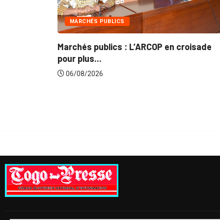
CHÉS PUBLICS
INTÉGRATION R
és publics : L’ARCOP en croisade
Gestion conce
lus...
du...
8/2026
06/08/2026