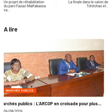
Un projet de réhabilitation
La finale dans le caton de
du parc Fazao-Malfakassa
Tchitchao et…
va…
A lire
INTÉGRATION RÉGIONALE
lus...
Gestion concertée et durable du Bassin du..