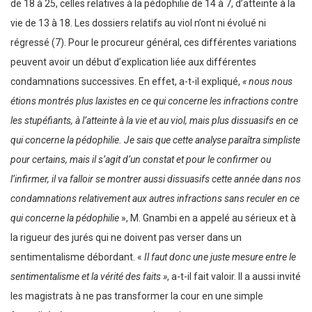
de 18 à 25, celles relatives à la pédophilie de 14 à 7, d’atteinte à la
vie de 13 à 18. Les dossiers relatifs au viol n’ont ni évolué ni
régressé (7). Pour le procureur général, ces différentes variations
peuvent avoir un début d’explication liée aux différentes
condamnations successives. En effet, a-t-il expliqué,
« nous nous
étions montrés plus laxistes en ce qui concerne les infractions contre
les stupéfiants, à l’atteinte à la vie et au viol, mais plus dissuasifs en ce
qui concerne la pédophilie. Je sais que cette analyse paraîtra simpliste
pour certains, mais il s’agit d’un constat et pour le confirmer ou
l’infirmer, il va falloir se montrer aussi dissuasifs cette année dans nos
condamnations relativement aux autres infractions sans reculer en ce
qui concerne la pédophilie
», M. Gnambi en a appelé au sérieux et à
la rigueur des jurés qui ne doivent pas verser dans un
sentimentalisme débordant. «
Il faut donc une juste mesure entre le
sentimentalisme et la vérité des faits »
, a-t-il fait valoir. Il a aussi invité
les magistrats à ne pas transformer la cour en une simple