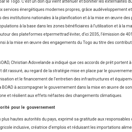
le Togo. C’est un don qui vient atténuer et bonifier les externalités d
 aux services énergétiques modernes propres, grâce audéveloppement et à l
es institutions nationales à la planification et à la mise en œuvre des p
ulations à la base dans les zones bénéficiaires à l’utilisation et à la m
autour des plateformes etpermettrad’éviter, d’ici 2035, l’émission de 4
nt ainsi à la mise en œuvre des engagements du Togo au titre des contri
BOAD, Christian Adovelande a indiqué que ces accords de prêt portent à
dit rassuré, au regard de la stratégie mise en place par le gouvernement
nisation et le financement de l’entretien des infrastructures et équipemen
té de la BOAD à accompagner le gouvernement dans la mise en œuvre de son
ne et résilient aux effets néfastes des changements climatiques.
orité pour le gouvernement
 plus hautes autorités du pays, exprimé sa gratitude aux responsables d
gricole inclusive, créatrice d’emplois et réduisant les importations alim