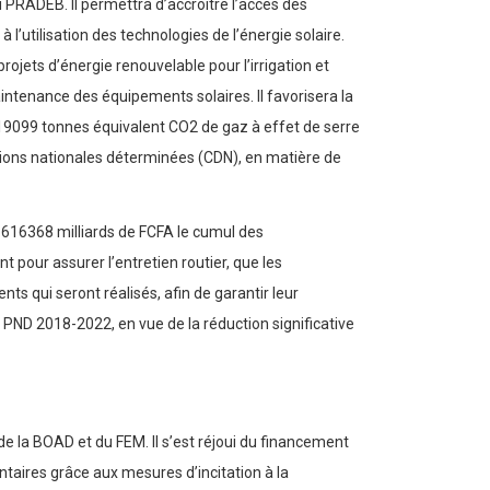
u PRADEB. Il permettra d’accroître l’accès des
’utilisation des technologies de l’énergie solaire.
rojets d’énergie renouvelable pour l’irrigation et
aintenance des équipements solaires. Il favorisera la
019099 tonnes équivalent CO2 de gaz à effet de serre
butions nationales déterminées (CDN), en matière de
 616368 milliards de FCFA le cumul des
 pour assurer l’entretien routier, que les
ts qui seront réalisés, afin de garantir leur
 PND 2018-2022, en vue de la réduction significative
e la BOAD et du FEM. Il s’est réjoui du financement
entaires grâce aux mesures d’incitation à la