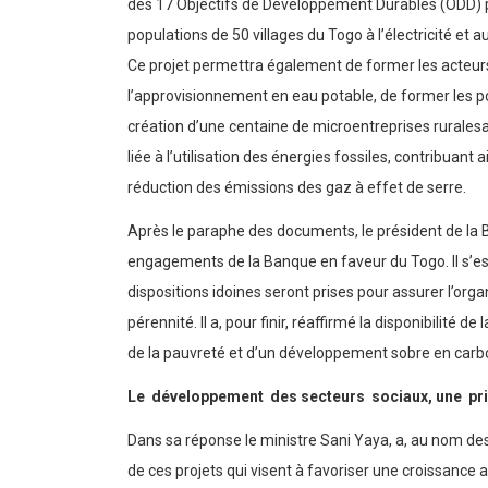
des 17 Objectifs de Développement Durables (ODD) par 
populations de 50 villages du Togo à l’électricité et
Ce projet permettra également de former les acteurs d
l’approvisionnement en eau potable, de former les pop
création d’une centaine de microentreprises rurales
liée à l’utilisation des énergies fossiles, contribua
réduction des émissions des gaz à effet de serre.
Après le paraphe des documents, le président de la 
engagements de la Banque en faveur du Togo. Il s’est 
dispositions idoines seront prises pour assurer l’orga
pérennité. Il a, pour finir, réaffirmé la disponibili
de la pauvreté et d’un développement sobre en carbo
Le développement des secteurs sociaux, une pri
Dans sa réponse le ministre Sani Yaya, a, au nom des
de ces projets qui visent à favoriser une croissance a