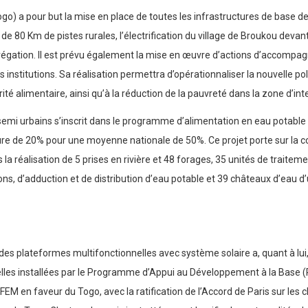
o) a pour but la mise en place de toutes les infrastructures de base de
 de 80 Km de pistes rurales, l’électrification du village de Broukou devant
grégation. Il est prévu également la mise en œuvre d’actions d’accomp
 institutions. Sa réalisation permettra d’opérationnaliser la nouvelle p
ité alimentaire, ainsi qu’à la réduction de la pauvreté dans la zone d’int
semi urbains s’inscrit dans le programme d’alimentation en eau potable d
ure de 20% pour une moyenne nationale de 50%. Ce projet porte sur la 
la réalisation de 5 prises en rivière et 48 forages, 35 unités de traitem
ons, d’adduction et de distribution d’eau potable et 39 châteaux d’eau 
des plateformes multifonctionnelles avec système solaire a, quant à lui, 
lles installées par le Programme d’Appui au Développement à la Base (
EM en faveur du Togo, avec la ratification de l’Accord de Paris sur les 