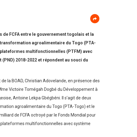
s de FCFA entre le gouvernement togolais et la
e transformation agroalimentaire du Togo (PTA-
s plateformes multifonctionnelles (PTFM) avec
t (PND) 2018-2022 et répondent au souci du
nt de la BOAD, Christian Adovelande, en présence des
age, Mme Victoire Tomégah Dogbé du Développement à
eoise, Antoine Lekpa Gbégbéni. Il s’agit de deux
ormation agroalimentaire du Togo (PTA-Togo) et le
milliard de FCFA octroyé par le Fonds Mondial pour
es plateformes multifonctionnelles avec système