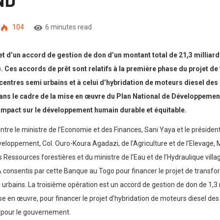
104
6 minutes read
 d’un accord de gestion de don d’un montant total de 21,3 milliard
Ces accords de prêt sont relatifs à la première phase du projet d
 centres semi urbains et à celui d’hybridation de moteurs diesel de
ans le cadre de la mise en œuvre du Plan National de Développemen
impact sur le développement humain durable et équitable.
tre le ministre de l’Economie et des Finances, Sani Yaya et le préside
Développement, Col. Ouro-Koura Agadazi, de l’Agriculture et de l’Elev
essources forestières et du ministre de l’Eau et de l’Hydraulique villag
A consentis par cette Banque au Togo pour financer le projet de transf
 urbains. La troisième opération est un accord de gestion de don de 1,3 
se en œuvre, pour financer le projet d’hybridation de moteurs diesel d
es pour le gouvernement.