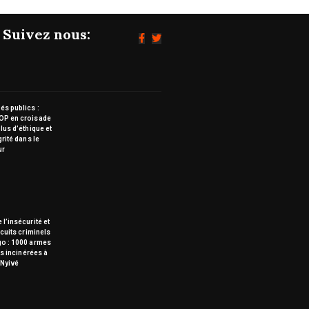
Suivez nous:
s publics :
OP en croisade
lus d’éthique et
grité dans le
ur
 l’insécurité et
rcuits criminels
go : 1000 armes
tes incinérées à
Nyivé