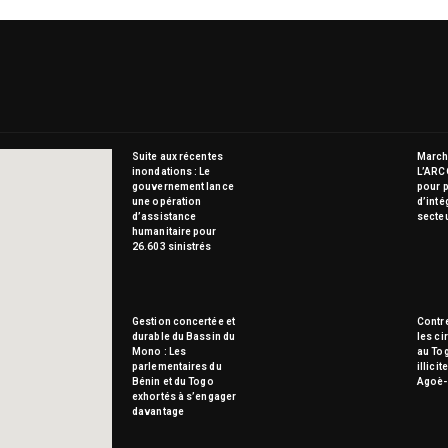
Suite aux récentes
Marché
inondations : Le
L’ARC
gouvernement lance
pour p
une opération
d’inté
d’assistance
secte
humanitaire pour
26.603 sinistrés
Gestion concertée et
Contre
durable du Bassin du
les ci
Mono : Les
au To
parlementaires du
illici
Bénin et du Togo
Agoè-
exhortés à s’engager
davantage