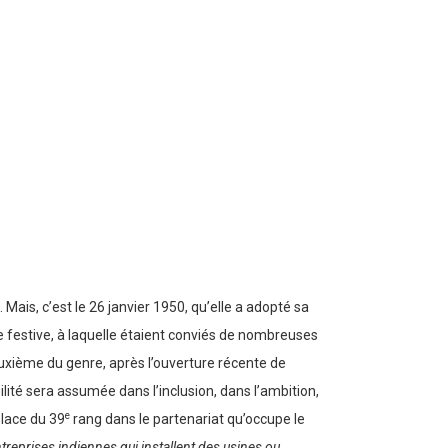
 Mais, c’est le 26 janvier 1950, qu’elle a adopté sa
 festive, à laquelle étaient conviés de nombreuses
euxième du genre, après l’ouverture récente de
lité sera assumée dans l’inclusion, dans l’ambition,
e
place du 39
rang dans le partenariat qu’occupe le
eprises indiennes qui installent des usines ou