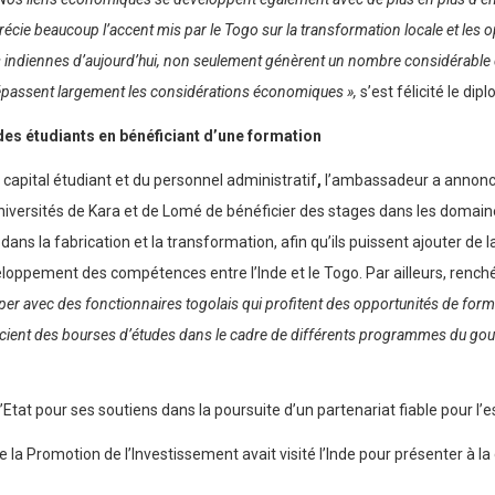
ie beaucoup l’accent mis par le Togo sur la transformation locale et les opp
indiennes d’aujourd’hui, non seulement génèrent un nombre considérable d’
dépassent largement les considérations économiques »,
s’est félicité le di
es étudiants en bénéficiant d’une formation
apital étudiant et du personnel administratif
,
l’ambassadeur a annoncé
niversités de Kara et de Lomé de bénéficier des stages dans les domaines 
 dans la fabrication et la transformation, afin qu’ils puissent ajouter de 
veloppement des compétences entre l’Inde et le Togo. Par ailleurs, rench
pper avec des fonctionnaires togolais qui profitent des opportunités de form
icient des bourses d’études dans le cadre de différents programmes du gouv
 l’Etat pour ses soutiens dans la poursuite d’un partenariat fiable pour 
de la Promotion de l’Investissement avait visité l’Inde pour présenter à