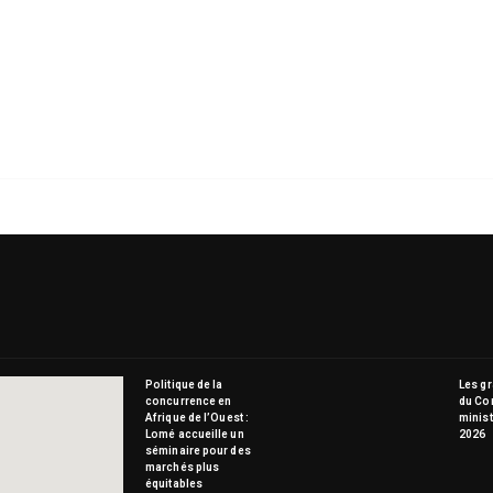
Politique de la
Les g
concurrence en
du Co
Afrique de l’Ouest :
minist
Lomé accueille un
2026
séminaire pour des
marchés plus
équitables