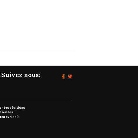
Les grandes décisions du Conseil des
ministres...
05/08/2026
Suivez nous:
randes décisions
nseil des
res du 4 août