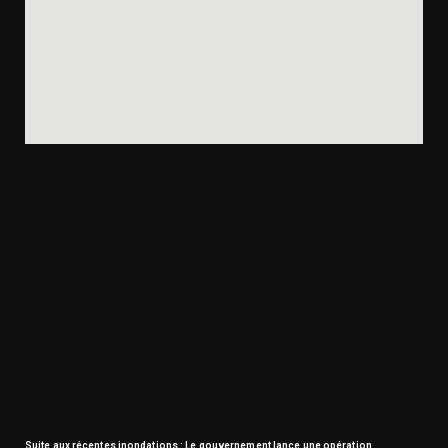
Suite aux récentes inondations : Le gouvernement lance une opération