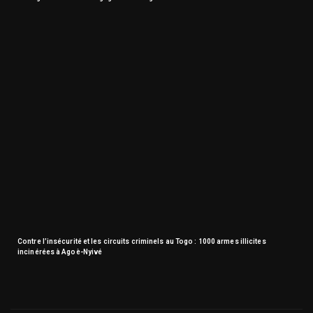
Contre l’insécurité et les circuits criminels au Togo : 1000 armes illicites
incinérées à Agoè-Nyivé