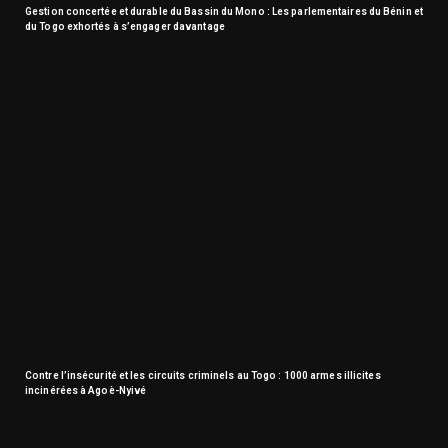
Gestion concertée et durable du Bassin du Mono : Les parlementaires du Bénin et
du Togo exhortés à s’engager davantage
Contre l’insécurité et les circuits criminels au Togo : 1000 armes illicites
incinérées à Agoè-Nyivé