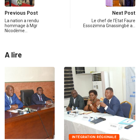
Previous Post
Next Post
La nation a rendu
Le chef de l’Etat Faure
hommage à Mgr
Essozimna Gnassingbé a…
Nicodème…
A lire
INTÉGRATION RÉGIONALE