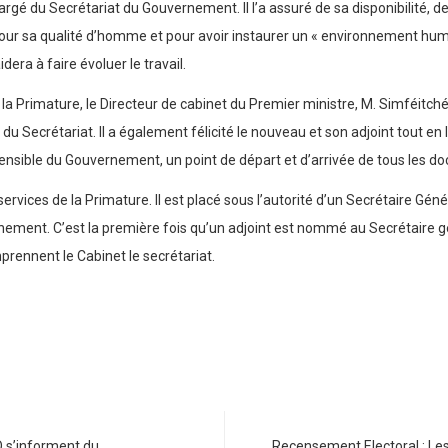
hargé du Secrétariat du Gouvernement. Il l’a assuré de sa disponibilité,
r pour sa qualité d’homme et pour avoir instaurer un « environnement hum
era à faire évoluer le travail.
a Primature, le Directeur de cabinet du Premier ministre, M. Simféitchéo
 du Secrétariat. Il a également félicité le nouveau et son adjoint tout e
nsible du Gouvernement, un point de départ et d’arrivée de tous les do
vices de la Primature. Il est placé sous l’autorité d’un Secrétaire Génér
rnement. C’est la première fois qu’un adjoint est nommé au Secrétaire
rennent le Cabinet le secrétariat.
 s’informent du
Recensement Electoral : Le