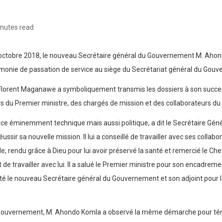
inutes read
3 octobre 2018, le nouveau Secrétaire général du Gouvernement M. Ahon
émonie de passation de service au siège du Secrétariat général du Gou
Florent Maganawe a symboliquement transmis les dossiers à son succes
rs du Premier ministre, des chargés de mission et des collaborateurs d
 éminemment technique mais aussi politique, a dit le Secrétaire Général 
sir sa nouvelle mission. Il lui a conseillé de travailler avec ses collabo
, rendu grâce à Dieu pour lui avoir préservé la santé et remercié le Chef
 travailler avec lui. Il a salué le Premier ministre pour son encadrement
ité le nouveau Secrétaire général du Gouvernement et son adjoint pour la 
 Gouvernement, M. Ahondo Komla a observé la même démarche pour tém