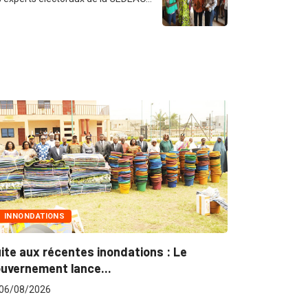
ONDATIONS
MARCHÉS PUBL
aux récentes inondations : Le
Marchés public
nement lance...
pour plus...
8/2026
06/08/2026