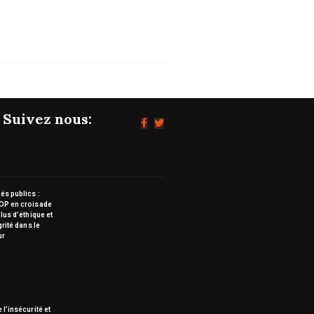
Suivez nous:
s publics :
OP en croisade
lus d’éthique et
grité dans le
ur
 l’insécurité et