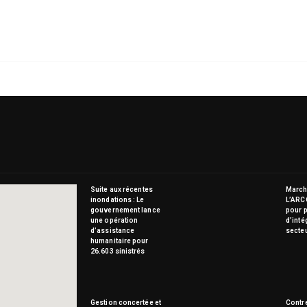
Suite aux récentes
Marché
inondations : Le
L’ARC
gouvernement lance
pour p
une opération
d’inté
d’assistance
secte
humanitaire pour
26.603 sinistrés
Gestion concertée et
Contre