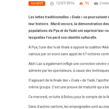
12/07/2016
95
2 min
SOCIÉTÉ
Les luttes traditionnelles «
Evala
» se poursuivent 
leur histoire. Mardi encore, la démonstration des
populations de Pya et de Yadè ont exprimé leur re
lesquelles l’on perd son identité culturelle.
A Pya, l’une des ¼ de finale a opposé la coalition A
vaincue par un score sans appel de 67 victoires contr
Akéï-Lao a également infligé une correction sévère c
admirée par les spectateurs, à cause des techniques 
S’agissant de la finale des «
Evala
» de Yadè, l’apoth
même groupe. C’est une preuve de maturité qui a bea
Ce mercredi, on lutte à Bohou pour le compte de la f
Dans d’autres cantons, les empoignades sont au stad