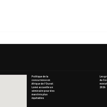
Politique de la
Les g
concurrence en
du Co
Afrique de l’Ouest :
minist
Lomé accueille un
2026
séminaire pour des
marchés plus
équitables