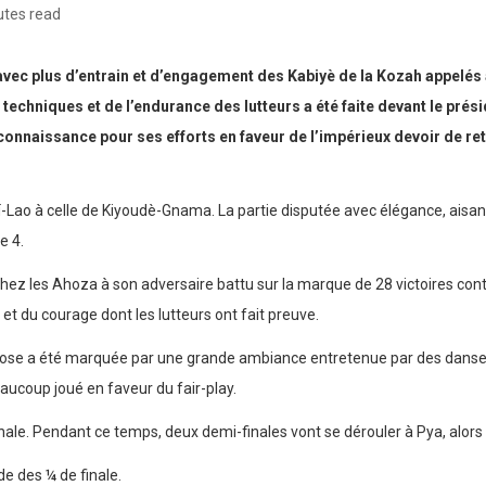
utes read
avec plus d’entrain et d’engagement des Kabiyè de la Kozah appelés à
 techniques et de l’endurance des lutteurs a été faite devant le pr
connaissance pour ses efforts en faveur de l’impérieux devoir de ret
kéï-Lao à celle de Kiyoudè-Gnama. La partie disputée avec élégance, ais
e 4.
hez les Ahoza à son adversaire battu sur la marque de 28 victoires contr
et du courage dont les lutteurs ont fait preuve.
éose a été marquée par une grande ambiance entretenue par des danse
ucoup joué en faveur du fair-play.
inale. Pendant ce temps, deux demi-finales vont se dérouler à Pya, alors
e des ¼ de finale.