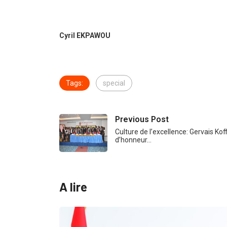
Cyril EKPAWOU
Tags:
special
Previous Post
Culture de l’excellence: Gervais Kof
d’honneur…
A lire