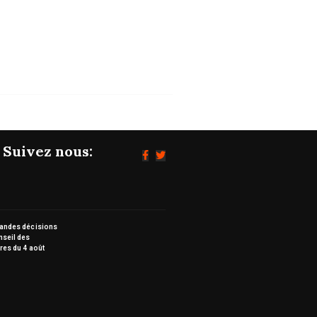
ministres...
05/08/2026
Suivez nous:
randes décisions
nseil des
res du 4 août