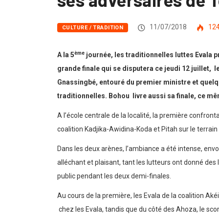
11/07/2018
12
CULTURE / TRADITION
ème
A la 5
journée, les traditionnelles luttes Evala 
grande finale qui se disputera ce jeudi 12 juillet,
Gnassingbé, entouré du premier ministre et quelq
traditionnelles. Bohou livre aussi sa finale, ce mê
A l’école centrale de la localité, la première confr
coalition Kadjika-Awidina-Koda et Pitah sur le terrai
Dans les deux arènes, l’ambiance a été intense, envoû
alléchant et plaisant, tant les lutteurs ont donné de
public pendant les deux demi-finales.
Au cours de la première, les Evala de la coalition Ak
chez les Evala, tandis que du côté des Ahoza, le sc