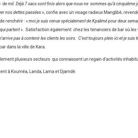
sacs de mil. Déjà 7 sacs sont finis alors que nous ne sommes qu’à cinquième
yer nos dettes passées
», confie avec un visage radieux Manglibè, revend
e renchérir :
« moi je suis venue spécialement de Kpalimé pour deux sema
qui partent
». Satisfaction également chez les tenanciers de bar où les 
’arrive pas à contenir les clients les soirs. C’est toujours plein ici et je sui
r dans la ville de Kara.
ment plusieurs secteurs qui connaissent un regain d’activités inhabitu
ment à Kouméa, Landa, Lama et Djamdè.