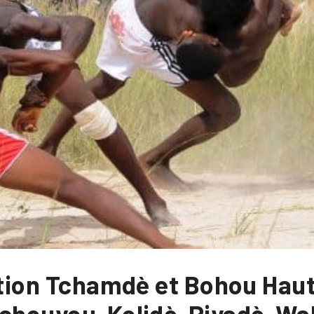
ition Tchamdè et Bohou Haut
Tchouyou-Kolidè-Piyadè-Wa