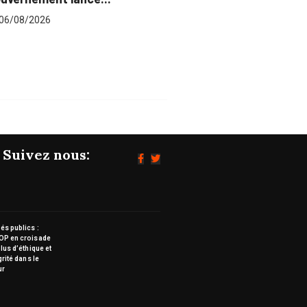
du...
06/08/2026
06/0
Suivez nous:
s publics :
OP en croisade
lus d’éthique et
grité dans le
ur