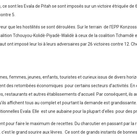
ce sont les Evala de Pitah se sont imposés sur un victoire étriquée de 6
contre 5.
 que les hostilités se sont déroulées. Sur le terrain de l’EPP Konzossi, 
a coalition Tchouyou-Kolidè-Piyadè-Walidè à ceux de la coalition Tchamd
t ont imposé leur loi à leurs adversaires par 26 victoires contre 12. Ch
mes, femmes, jeunes, enfants, touristes et curieux issus de divers horiz
nt des retombées économiques pour certains secteurs d’activités. En eff
es, restaurants et autres établissements d’accueil. Par conséquent, ils
ils affichent tous au complet et pourtant la demande est grandissante.
itionnelles Evala. Elle est une aubaine pour la plupart d’elles pour des 
tent pour faire le maximum de recettes. Du charcutier en passant par la
. c’est le grand sourire aux lèvres. Ce sont de grands instants de bonn