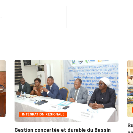
n…
INNONDATIONS
Suite aux récentes inondations : Le
ssin
gouvernement lance...