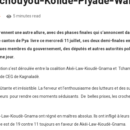
4
5 minutes read
prennent une autre allure, avec des phases finales qui s’annoncent da
 le canton de Pya livre ce mercredi 11 juillet, ses deux demi-finales
ues membres du gouvernement, des députés et autres autorités polit
me jour.
ontation s’est déroulée entre la coalition Akéi-Law-Kioudè-Gnama et Tcha
n de CEG de Kagnaladè.
tante et irrésistible. La ferveur et l’enthousiasme des lutteurs et des 
s leurs pour rendre ces moments séduisants. De belles prises, les croche
éi-Law-Kioudè-Gnama ont régné en maîtres absolus. Ils ont infligé à leurs 
ore est de 19 contre 11 toujours en faveur de Akéi-Law-Kioudè-Gnama.