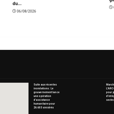
06/08/2026
Suite aux récentes
Marché
inondations : Le
L’ARC
gouvernement lance
pour p
une opération
d’inté
d’assistance
secte
humanitaire pour
26.603 sinistrés