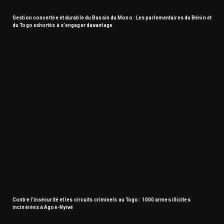
Gestion concertée et durable du Bassin du Mono : Les parlementaires du Bénin et
du Togo exhortés à s’engager davantage
Contre l’insécurité et les circuits criminels au Togo : 1000 armes illicites
incinérées à Agoè-Nyivé