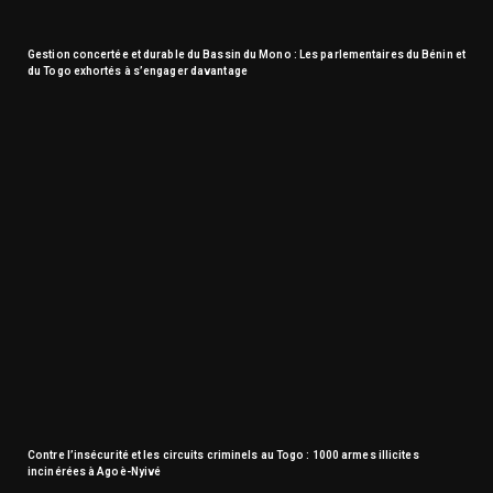
Gestion concertée et durable du Bassin du Mono : Les parlementaires du Bénin et
du Togo exhortés à s’engager davantage
Contre l’insécurité et les circuits criminels au Togo : 1000 armes illicites
incinérées à Agoè-Nyivé