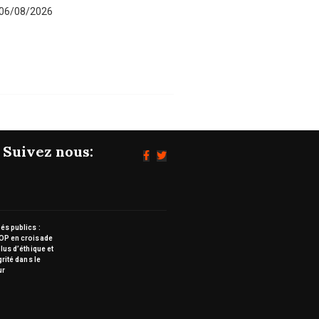
06/08/2026
06/08/202
Suivez nous:
s publics :
OP en croisade
lus d’éthique et
grité dans le
ur