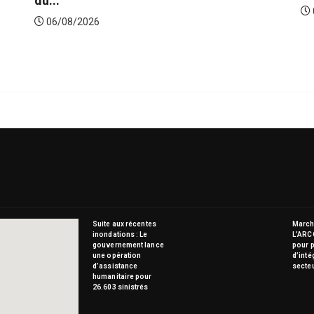
06/08/2026
Suite aux récentes
Marché
inondations : Le
L’ARC
gouvernement lance
pour p
une opération
d’inté
d’assistance
secte
humanitaire pour
26.603 sinistrés