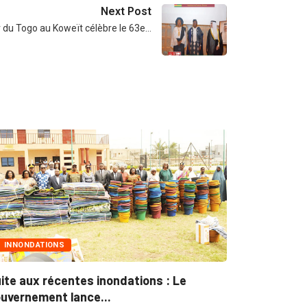
Next Post
du Togo au Koweït célèbre le 63e…
INNONDATIONS
MARCHÉS 
ite aux récentes inondations : Le
Marchés pu
uvernement lance...
pour plus..