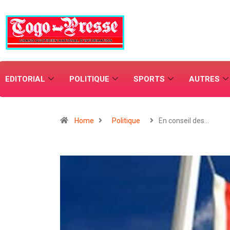
EDITORIAL
POLITIQUE
SPORTS
AUTRES
Home
Politique
En conseil des…