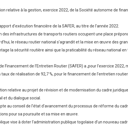
n relative à la gestion, exercice 2022, de la Société autonome de finan
pport d’exécution financière de la SAFER, au titre de l’année 2022.
n des infrastructures de transports routiers occupent une place prépond
’hui, le réseau routier national s’agrandit et la mise en œuvre des grand
age la sécurité routière ainsi que la praticabilité du réseau national en t
e Financement de l’Entretien Routier (SAFER) a ,pour l’exercice 2022, 
taux de réalisation de 92,7 %, pour le financement de l’entretien routier 
 relative au projet de révision et de modernisation du cadre juridique e
il et du dialogue social.
e au conseil de l’état d’avancement du processus de réforme du cadre ju
tations pour sa poursuite et sa mise en œuvre.
blique vise à doter l’administration publique togolaise d’un nouveau cadre