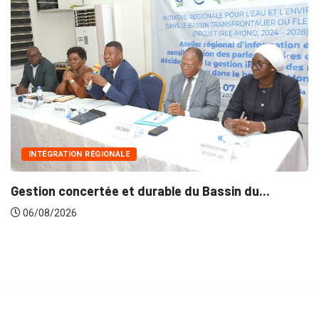
INNONDATIONS
ONALE
Suite aux récent
e et durable du Bassin du...
lance...
06/08/2026