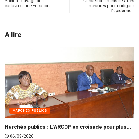
Société: Lavage des
Conseil des ministres: Des
cadavres, une vocation
mesures pour endiguer
l’épidémie…
A lire
INTÉGRATION RÉGIONALE
isade pour plus...
Gestion concertée et durable du