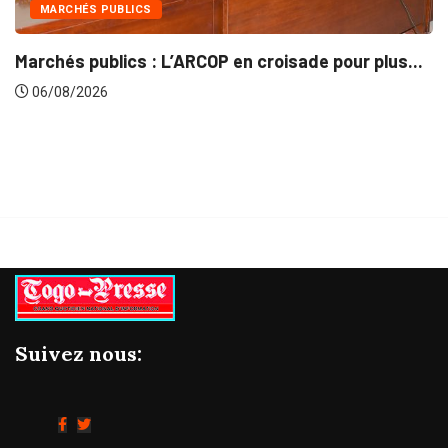
UBLICS
INTÉGRATIO
lics : L’ARCOP en croisade pour plus...
Gestion con
06/08/2026
Suivez nous: