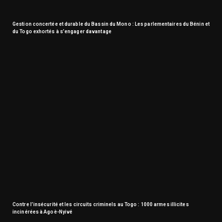
Gestion concertée et durable du Bassin du Mono : Les parlementaires du Bénin et
du Togo exhortés à s’engager davantage
Contre l’insécurité et les circuits criminels au Togo : 1000 armes illicites
incinérées à Agoè-Nyivé