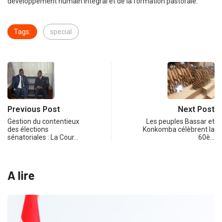
développement humain intégral et de la formation pastorale.
Tags:
special
Previous Post
Next Post
Gestion du contentieux
Les peuples Bassar et
des élections
Konkomba célèbrent la
sénatoriales : La Cour…
60è…
A lire