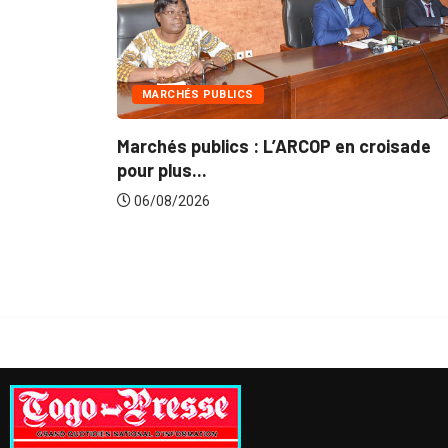
ARCHÉS PUBLICS
INTÉGRATION
hés publics : L’ARCOP en croisade
Gestion conc
plus...
du...
08/2026
06/08/2026