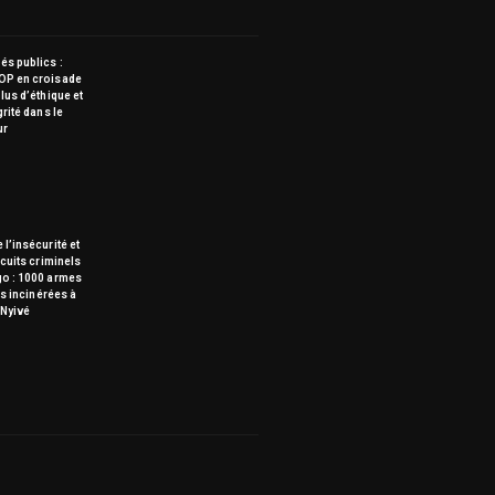
s publics :
OP en croisade
lus d’éthique et
grité dans le
ur
 l’insécurité et
rcuits criminels
go : 1000 armes
tes incinérées à
Nyivé