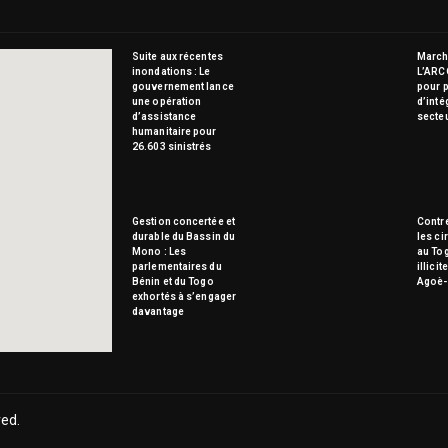
Suite aux récentes
Marché
inondations : Le
L’ARC
gouvernement lance
pour p
une opération
d’inté
d’assistance
secte
humanitaire pour
26.603 sinistrés
Gestion concertée et
Contre
durable du Bassin du
les ci
Mono : Les
au To
parlementaires du
illici
Bénin et du Togo
Agoè-
exhortés à s’engager
davantage
ved.