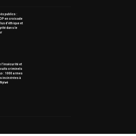
s publics :
OP en croisade
lus d’éthique et
grité dans le
ur
 l’insécurité et
rcuits criminels
go : 1000 armes
tes incinérées à
Nyivé