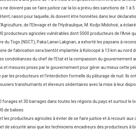
s ne doivent pas se faire justice car la loi a prévu des sanctions de 1 à
lètent, raison pour laquelle, ils doivent être honnêtes dans leur déclarat
l’Agriculture, de l’Elevage et de l’Hydraulique, M. Kodjo Midohoé, a éclairé
.000 producteurs agricoles vulnérables dont 5000 producteurs de l’Anié qu
ère du Togo (NSCT), Paka Lanwi Lakgnan, a exhorté les paysans à reconsid
sine de fabrication sera bientôt implantée à Kolocopé à 13 km au nord de l
les condoléances du chef de l’Etat et la compassion du gouvernement aux
ons et mesures prises par le gouvernement pour gérer au mieux cette p
 par les producteurs et l’interdiction formelle du pâturage de nuit. Ils
s bouviers transhumants et éleveurs sédentaires avec la mise à leur dispo
00 forages et 30 barrages dans toutes les régions du pays et surtout le 
00 de balises.
 les producteurs agricoles à éviter de se faire justice et à recourir au
et de sécurité ainsi que les techniciens encadreurs des producteurs à bien