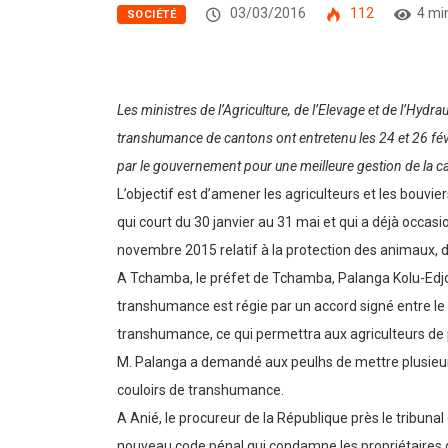
03/03/2016
112
4 mi
SOCIÉTÉ
Les ministres de l’Agriculture, de l’Elevage et de l’Hydr
transhumance de cantons ont entretenu les 24 et 26 févr
par le gouvernement pour une meilleure gestion de la
L’objectif est d’amener les agriculteurs et les bouvi
qui court du 30 janvier au 31 mai et qui a déjà occ
novembre 2015 relatif à la protection des animaux, de
A Tchamba, le préfet de Tchamba, Palanga Kolu-Edj
transhumance est régie par un accord signé entre le T
transhumance, ce qui permettra aux agriculteurs d
M. Palanga a demandé aux peulhs de mettre plusieurs 
couloirs de transhumance.
A Anié, le procureur de la République près le tribuna
nouveau code pénal qui condamne les propriétaires