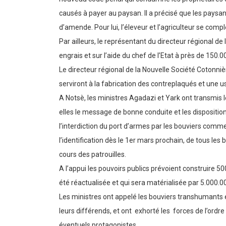
causés à payer au paysan. Il a précisé que les paysan
d’amende. Pour lui, l’éleveur et l’agriculteur se comp
Par ailleurs, le représentant du directeur régional de 
engrais et sur l’aide du chef de l’Etat à près de 150
Le directeur régional de la Nouvelle Société Cotonni
serviront à la fabrication des contreplaqués et une u
A Notsè, les ministres Agadazi et Yark ont transmis 
elles le message de bonne conduite et les dispositi
l’interdiction du port d’armes par les bouviers comme
l’identification dès le 1er mars prochain, de tous le
cours des patrouilles.
A l’appui les pouvoirs publics prévoient construire 5
été réactualisée et qui sera matérialisée par 5.000.0
Les ministres ont appelé les bouviers transhumants et
leurs différends, et ont exhorté les forces de l’ordre 
éventuels protagonistes.