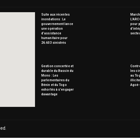
Suite aux récentes
Marché
inondations : Le
L’ARC
gouvernement lance
pour p
une opération
d’inté
d’assistance
secte
humanitaire pour
26.603 sinistrés
Gestion concertée et
Contre
durable du Bassin du
les ci
Mono : Les
au To
parlementaires du
illici
Bénin et du Togo
Agoè-
exhortés à s’engager
davantage
ved.