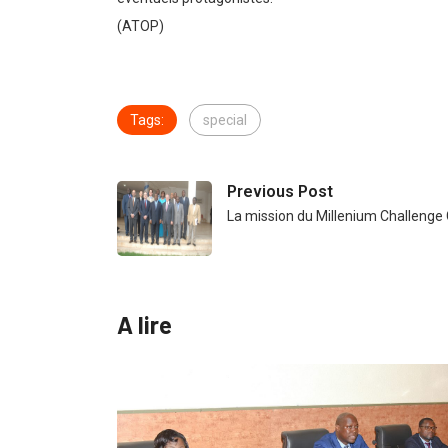
(ATOP)
Tags:
special
Previous Post
La mission du Millenium Challenge 
A lire