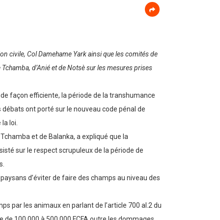
ction civile, Col Damehame Yark ainsi que les comités de
e Tchamba, d’Anié et de Notsè sur les mesures prises
t de façon efficiente, la période de la transhumance
 débats ont porté sur le nouveau code pénal de
a loi.
chamba et de Balanka, a expliqué que la
sisté sur le respect scrupuleux de la période de
s.
x paysans d’éviter de faire des champs au niveau des
ps par les animaux en parlant de l’article 700 al.2 du
de de 100.000 à 500.000 FCFA outre les dommages