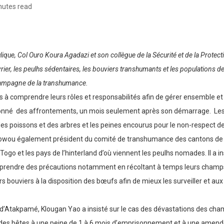
nutes read
aulique, Col Ouro Koura Agadazi et son collègue de la Sécurité et de la Prote
ier, les peulhs sédentaires, les bouviers transhumants et les populations d
 campagne de la transhumance.
ers à comprendre leurs rôles et responsabilités afin de gérer ensemble e
asionné des affrontements, un mois seulement après son démarrage. Les
s poissons et des arbres et les peines encourus pour le non-respect de l
owou également président du comité de transhumance des cantons de T
ogo et les pays de l’hinterland d’où viennent les peulhs nomades. Il a in
e prendre des précautions notamment en récoltant à temps leurs champ
bouviers à la disposition des bœufs afin de mieux les surveiller et au
l d’Atakpamé, Klougan Yao a insisté sur le cas des dévastations des cham
 des bêtes à une peine de 1 à 6 mois d’emprisonnement et à une amen