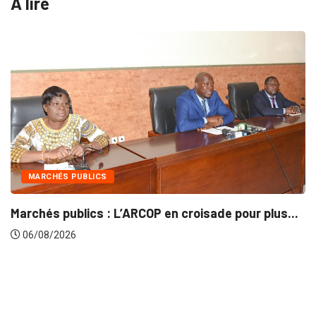
A lire
HÉS PUBLICS
INTÉ
 publics : L’ARCOP en croisade pour plus...
Gestion
/2026
06/08