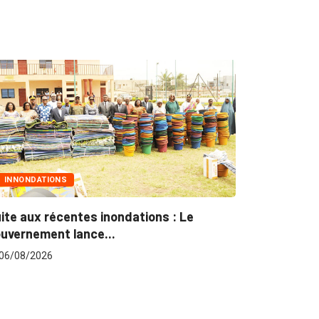
ONS
MARCHÉS PUBLICS
écentes inondations : Le
Marchés publics : 
nt lance...
pour plus...
6
06/08/2026