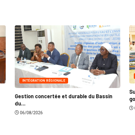
INNONDATI
INTÉGRATION RÉGIONALE
Suite aux r
stion concertée et durable du Bassin
gouverneme
..
06/08/202
6/08/2026