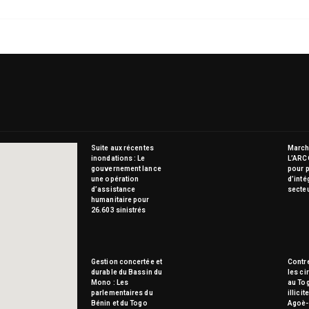
Suite aux récentes
Marché
inondations : Le
L’ARC
gouvernement lance
pour p
une opération
d’inté
d’assistance
secte
humanitaire pour
26.603 sinistrés
Gestion concertée et
Contre
durable du Bassin du
les ci
Mono : Les
au To
parlementaires du
illici
Bénin et du Togo
Agoè-