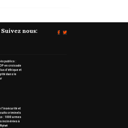
Suivez nous:
s publics :
OP en croisade
lus d’éthique et
grité dans le
ur
 l’insécurité et
rcuits criminels
go : 1000 armes
tes incinérées à
Nyivé