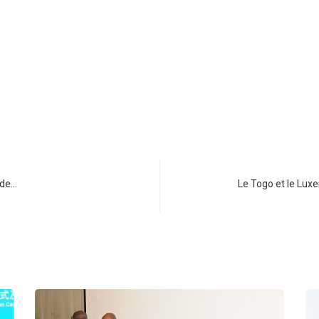
 de…
Le Togo et le Lux