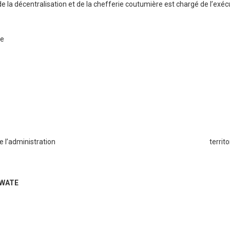
, de la décentralisation et de la chefferie coutumière est chargé de l’exé
e
stration territoriale, de la déc
TE