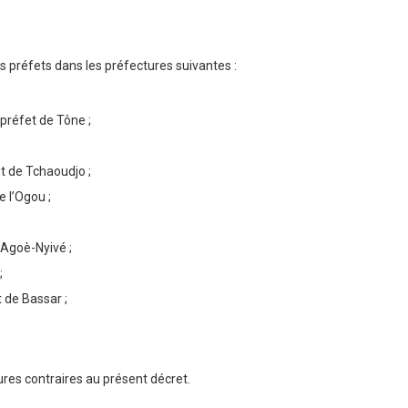
 préfets dans les préfectures suivantes :
 préfet de Tône ;
et de Tchaoudjo ;
e l’Ogou ;
d’Agoè-Nyivé ;
;
t de Bassar ;
ures contraires au présent décret.