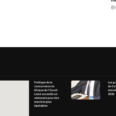
05/08/2026
Politique de la
Les g
concurrence en
du Co
Afrique de l’Ouest :
minist
Lomé accueille un
2026
séminaire pour des
marchés plus
équitables