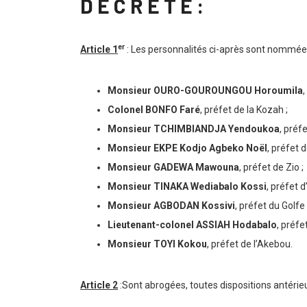
D E C R E T E :
er
Article 1
: Les personnalités ci-après sont nommées
Monsieur OURO-GOUROUNGOU Horoumila
,
Colonel BONFO Faré
, préfet de la Kozah ;
Monsieur TCHIMBIANDJA Yendoukoa
, préf
Monsieur EKPE Kodjo Agbeko Noël
, préfet d
Monsieur GADEWA Mawouna
, préfet de Zio ;
Monsieur TINAKA Wediabalo Kossi
, préfet 
Monsieur AGBODAN Kossivi
, préfet du Golfe 
Lieutenant-colonel ASSIAH Hodabalo
, préfe
Monsieur TOYI Kokou
, préfet de l’Akebou.
Article 2
:Sont abrogées, toutes dispositions antérie