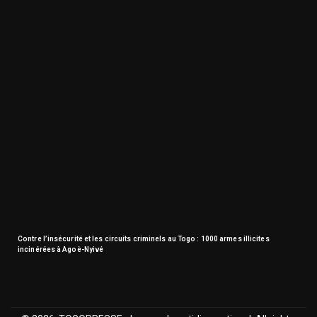
Contre l’insécurité et les circuits criminels au Togo : 1000 armes illicites
incinérées à Agoè-Nyivé