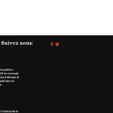
Suivez nous:
s publics :
OP en croisade
lus d’éthique et
grité dans le
ur
 l’insécurité et