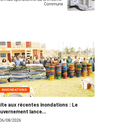
Commune
INNONDATIONS
MARCHÉS P
te aux récentes inondations : Le
Marchés pub
vernement lance...
pour plus...
6/08/2026
06/08/2026