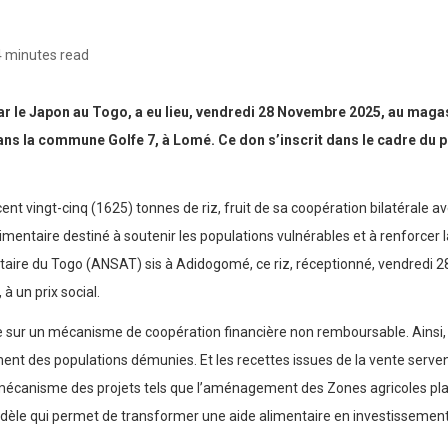
4 minutes read
par le Japon au Togo, a eu lieu, vendredi 28 Novembre 2025, au magas
s la commune Golfe 7, à Lomé. Ce don s’inscrit dans le cadre du p
cent vingt-cinq (1625) tonnes de riz, fruit de sa coopération bilatérale a
entaire destiné à soutenir les populations vulnérables et à renforcer l
taire du Togo (ANSAT) sis à Adidogomé, ce riz, réceptionné, vendredi 2
 à un prix social.
se sur un mécanisme de coopération financière non remboursable. Ainsi, le
llement des populations démunies. Et les recettes issues de la vente ser
mécanisme des projets tels que l’aménagement des Zones agricoles plani
dèle qui permet de transformer une aide alimentaire en investissement d