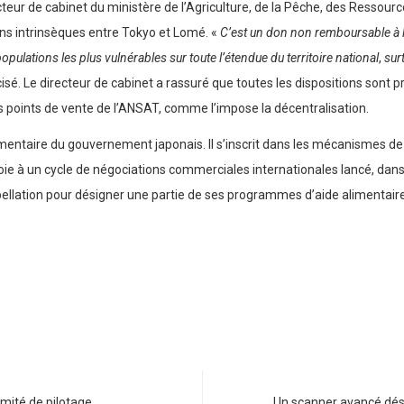
teur de cabinet du ministère de l’Agriculture, de la Pêche, des Ressour
ions intrinsèques entre Tokyo et Lomé. «
C’est un don non remboursable à l’
opulations les plus vulnérables sur toute l’étendue du territoire national
,
sur
écisé. Le directeur de cabinet a rassuré que toutes les dispositions sont p
s points de vente de l’ANSAT, comme l’impose la décentralisation.
ntaire du gouvernement japonais. Il s’inscrit dans les mécanismes de c
oie à un cycle de négociations commerciales internationales lancé, dans
pellation pour désigner une partie de ses programmes d’aide alimentaire
omité de pilotage…
Un scanner avancé dé