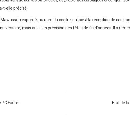
ui souffrent de hernies ombilicales, de problèmes cardiaques et congénitaux
a-t-elle précisé.
n Mawussi, a exprimé, au nom du centre, sa joie à la réception de ces do
nniversaire, mais aussi en prévision des fêtes de fin d’années. Il a rem
Le PC Faure…
Etat de la