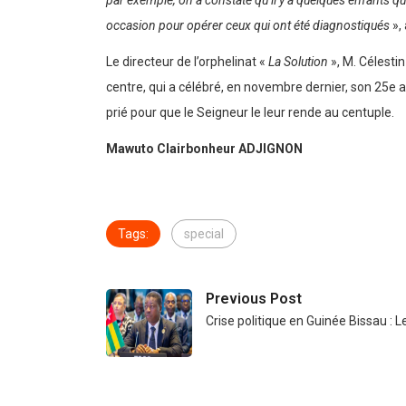
par exemple, on a constaté qu’il y a quelques enfants q
occasion pour opérer ceux qui ont été diagnostiqués
», 
Le directeur de l’orphelinat «
La Solution
», M. Célesti
centre, qui a célébré, en novembre dernier, son 25e a
prié pour que le Seigneur le leur rende au centuple.
Mawuto Clairbonheur ADJIGNON
Tags:
special
Previous Post
Crise politique en Guinée Bissau : 