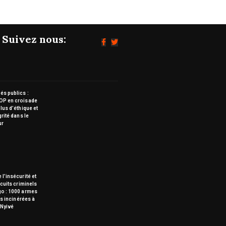
Suivez nous:
s publics :
OP en croisade
lus d’éthique et
grité dans le
ur
 l’insécurité et
rcuits criminels
go : 1000 armes
tes incinérées à
Nyivé