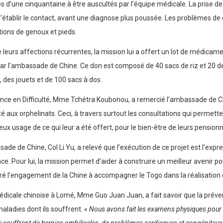
ès d’une cinquantaine à être auscultés par l’équipe médicale. La prise de p
s d’établir le contact, avant une diagnose plus poussée. Les problèmes d
ions de genoux et pieds.
 leurs affections récurrentes, la mission lui a offert un lot de médicame
t par l’ambassade de Chine. Ce don est composé de 40 sacs de riz et 20 
l, des jouets et de 100 sacs à dos.
Enfance en Difficulté, Mme Tchétra Koubonou, a remercié l’ambassade de C
ité aux orphelinats. Ceci, à travers surtout les consultations qui permett
cieux usage de ce qui leur a été offert, pour le bien-être de leurs pensionn
de de Chine, Col Li Yu, a relevé que l’exécution de ce projet est l’expres
 Pour lui, la mission permet d’aider à construire un meilleur avenir pour 
ré l’engagement de la Chine à accompagner le Togo dans la réalisation 
dicale chinoise à Lomé, Mme Guo Juan Juan, a fait savoir que la préven
aladies dont ils souffrent. «
Nous avons fait les examens physiques pour les