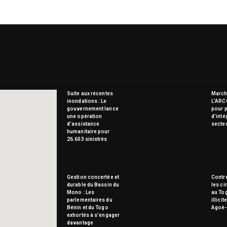
Suite aux récentes
Marché
inondations : Le
L’ARC
gouvernement lance
pour p
une opération
d’inté
d’assistance
secte
humanitaire pour
26.603 sinistrés
Gestion concertée et
Contre
durable du Bassin du
les ci
Mono : Les
au To
parlementaires du
illici
Bénin et du Togo
Agoè-
exhortés à s’engager
davantage