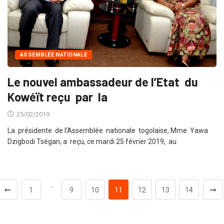
ASSEMBLÉE NATIONALE
Le nouvel ambassadeur de l’Etat du
Kowéït reçu par la
25/02/2019
La présidente de l’Assemblée nationale togolaise, Mme Yawa
Dzigbodi Tségan, a reçu, ce mardi 25 février 2019, au
…
1
9
10
11
12
13
14