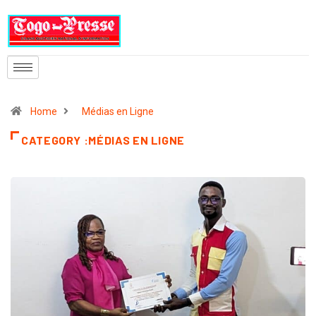
Home
Médias en Ligne
CATEGORY :MÉDIAS EN LIGNE