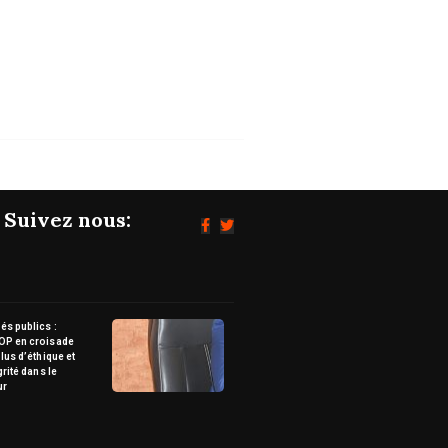
Suivez nous:
s publics :
OP en croisade
lus d’éthique et
grité dans le
ur