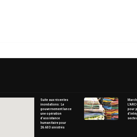
Suite aux récentes
Marché
inondations : Le
L’ARC
gouvernement lance
pour p
une opération
d’inté
d’assistance
secte
humanitaire pour
26.603 sinistrés