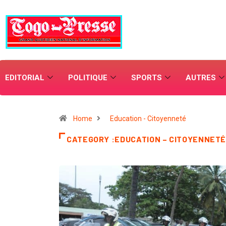
EDITORIAL
POLITIQUE
SPORTS
AUTRES
Home
Education - Citoyenneté
CATEGORY :EDUCATION – CITOYENNET