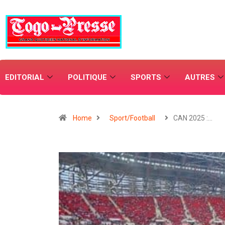
EDITORIAL
POLITIQUE
SPORTS
AUTRES
Home
Sport/Football
CAN 2025 :…