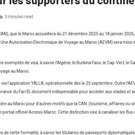
3 minutes read
(CAN), que le Maroc accueillera du 21 décembre 2025 au 18 janvier 202
 Une Autorisation Electronique de Voyage au Maroc (AEVM) sera mise en pl
s exemptés de visa, à savoir l’Algérie, le Burkina Faso, le Cap-Vert, le Gab
Voyage au Maroc.
via l’application YALLA, opérationnelle dès le 25 septembre. Outre l’A
vrance du Fan ID, document indispensable pour accéder aux stades et a
re au Maroc pour d’autres motifs que la CAN (tourisme, affaires ou visi
ortail officiel Access-Maroc. Cette distinction vise à canaliser les flux
e cette formalité, à savoir les titulaires de passeports diplomatiques,