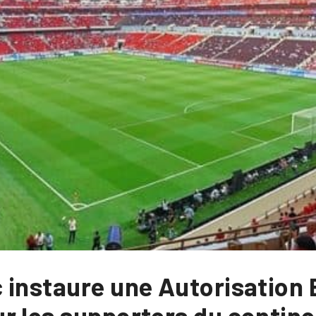
 instaure une Autorisation 
r les supporters du contine