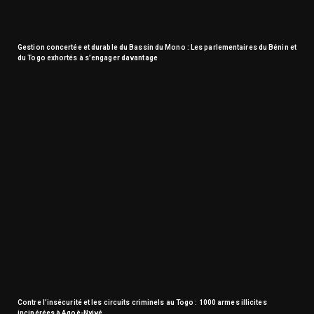
Gestion concertée et durable du Bassin du Mono : Les parlementaires du Bénin et
du Togo exhortés à s’engager davantage
Contre l’insécurité et les circuits criminels au Togo : 1000 armes illicites
incinérées à Agoè-Nyivé