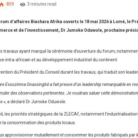
859
3 minutes read
orum d’affaires Biashara Afrika ouverts le 18 mai 2026 à Lomé, le 
ommerce et de l’investissement, Dr Jumoke Oduwole, prochaine prési
es travaux ayant marqué la cérémonie d’ouverture du forum, notammen
ce intra-africain et au développement industriel du continent.
vention du Président du Conseil durant les travaux, qui traduit son leader
re Essozimna Gnassingbé a fait preuve d’un leadership remarquable en rest
rmuler des observations pertinentes. Je voudrais saluer cette démonstration
e »,
a déclaré Dr Jumoke Oduwole.
il, les priorités stratégiques de la ZLECAf, notamment l’industrialisati
e la consommation des produits locaux.
us approvisionner mutuellement et consommer les produits fabriqués par les