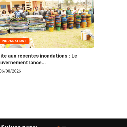
NONDATIONS
MARCHÉS PUB
 aux récentes inondations : Le
Marchés publi
rnement lance...
pour plus...
8/2026
06/08/2026
Suivez nous: