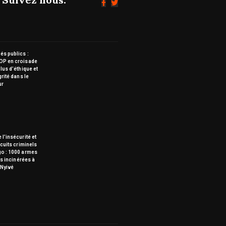
s publics :
OP en croisade
lus d’éthique et
grité dans le
ur
 l’insécurité et
rcuits criminels
go : 1000 armes
tes incinérées à
Nyivé