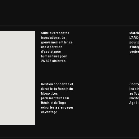
Suite aux récentes
Marché
inondations : Le
L’ARC
gouvernement lance
pour p
une opération
d’inté
d’assistance
secte
humanitaire pour
26.603 sinistrés
Gestion concertée et
Contre
durable du Bassin du
les ci
Mono : Les
au To
parlementaires du
illici
Bénin et du Togo
Agoè-
exhortés à s’engager
davantage