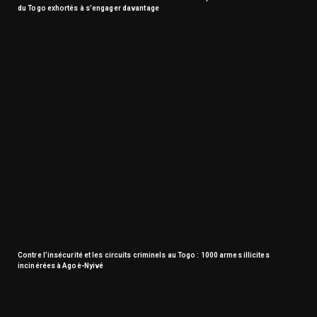
du Togo exhortés à s’engager davantage
Contre l’insécurité et les circuits criminels au Togo : 1000 armes illicites
incinérées à Agoè-Nyivé