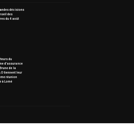
randes décisions
nseil des
res du 4 août
teurs du
me d’assurance
Brune de la
O tiennent leur
ème réunion
e à Lomé