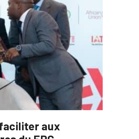
aciliter aux
fres du EPC