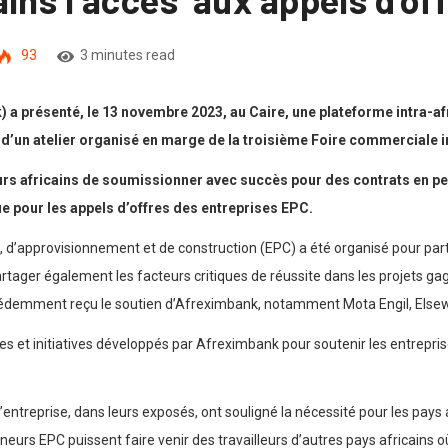
93
3 minutes read
 a présenté, le 13 novembre 2023, au Caire, une plateforme intra-af
s d’un atelier organisé en marge de la troisième Foire commerciale i
eurs africains de soumissionner avec succès pour des contrats en pe
ue pour les appels d’offres des entreprises EPC.
rie, d’approvisionnement et de construction (EPC) a été organisé pour pa
artager également les facteurs critiques de réussite dans les projets g
récédemment reçu le soutien d’Afreximbank, notamment Mota Engil, Else
et initiatives développés par Afreximbank pour soutenir les entrepris
l’entreprise, dans leurs exposés, ont souligné la nécessité pour les pays 
neurs EPC puissent faire venir des travailleurs d’autres pays africains o