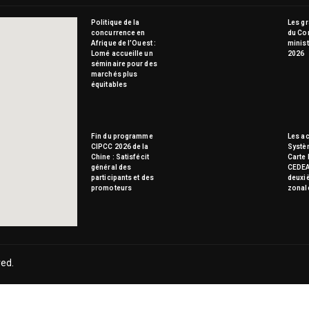
Politique de la
Les g
concurrence en
du Co
Afrique de l’Ouest :
minist
Lomé accueille un
2026
séminaire pour des
marchés plus
équitables
Fin du programme
Les ac
CIPCC 2026 de la
Systè
Chine : Satisfécit
Carte 
général des
CEDEA
participants et des
deuxi
promoteurs
zonal
ved.