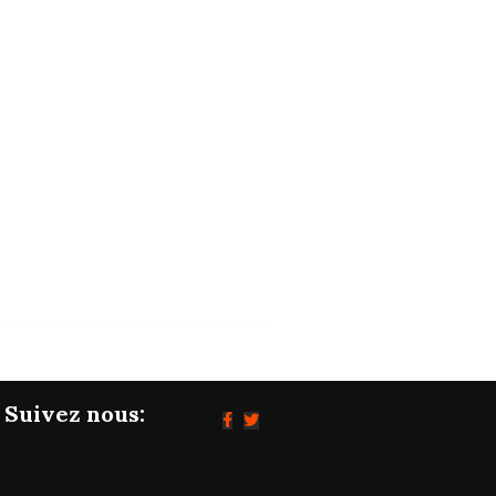
POLITIQUE
Les grandes décisions du Conseil des
ministres...
05/08/2026
Suivez nous: