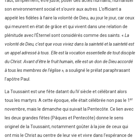
faut, simplement, être juste, poser des actes humains, humaniser
son environnement social et s’ouvrir aux autres. L’officiant a
appelé les fidèles à faire la volonté de Dieu, au jour le jour, car ceux
qui meurent en état de grâce et qui vivent dans une relation de
plénitude avec l’Éternel sont considérés comme des saints. «
La
volonté de Dieu, c’est que vous viviez dans la sainteté et la sainteté est
un appel adressé à tous. Elle est la vocation essentielle de tout disciple
du Christ. Avant d’être le fruit humain, elle est un don de Dieu accordé
à tous les membres de l’église »,
a souligné le prélat paraphrasant
l’apôtre Paul.
La Toussaint est une fête datant du IV siècle et célébrant alors
er
tous les martyrs. A cette époque, elle était célébrée non pas le 1
novembre, mais le dimanche qui suivait la Pentecôte. Ce lien avec
les deux grandes fêtes (Pâques et Pentecôte) donne le sens
originel de la Toussaint, notamment goûter à la joie de ceux qui
ont mis le Christ au centre de leur vie et vivre dans l’espérance de