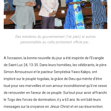
Des membres du gouvernement (1er plan) et autres
personnalités au culte protestant officié par…
A l’occasion, la bonne nouvelle du jour a été inspirée de l’Evangile
de Saint Luc 24, 13-35. Dans leurs homélies, les célébrants, le père
Simon Amouzouvi et le pasteur Senyéebia Yawo Kakpo, ont
imploré sur le peuple togolais, la grâce de Dieu qui mérite d’être
loué pour ses merveilles et son amour inconditionnel qu’il ne cesse
de renouveler en faveur de ce peuple. Surtout pour avoir affranchi
le Togo des forces de domination, il y a 63 ans. Ils ont bâti leurs
messages sur la croyance en Jésus-Christ et en sa résurrection.