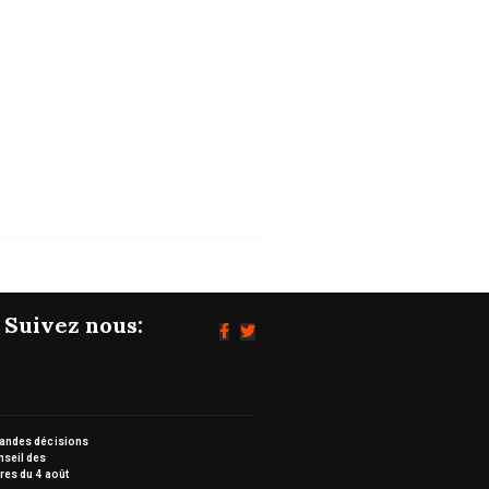
POLITIQUE
Les grandes décisions du Conseil des
ministres...
05/08/2026
Suivez nous:
randes décisions
nseil des
res du 4 août