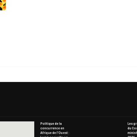
Politique de la
Les g
concurrence en
du Co
Afrique de l’Ouest :
minist