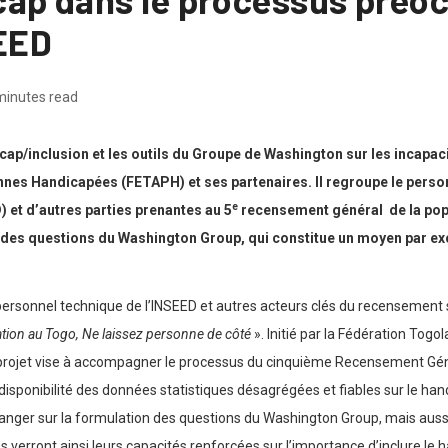
SEED
minutes read
cap/inclusion et les outils du Groupe de Washington sur les incapacit
s Handicapées (FETAPH) et ses partenaires. Il regroupe le personnel
e
t d’autres parties prenantes au 5
recensement général de la popul
n des questions du Washington Group, qui constitue un moyen par exc
ersonnel technique de l’INSEED et autres acteurs clés du recensement sur
tion au Togo, Ne laissez personne de côté
». Initié par la Fédération To
 projet vise à accompagner le processus du cinquième Recensement Génér
a disponibilité des données statistiques désagrégées et fiables sur le h
hanger sur la formulation des questions du Washington Group, mais aussi 
es verront ainsi leurs capacités renforcées sur l’importance d’inclure le