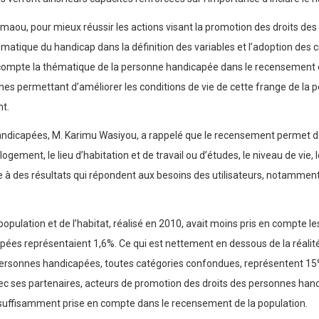
imaou, pour mieux réussir les actions visant la promotion des droits de
atique du handicap dans la définition des variables et l’adoption des cr
compte la thématique de la personne handicapée dans le recensement et à
s permettant d’améliorer les conditions de vie de cette frange de la popu
nt.
handicapées, M. Karimu Wasiyou, a rappelé que le recensement permet de 
e logement, le lieu d’habitation et de travail ou d’études, le niveau de v
 à des résultats qui répondent aux besoins des utilisateurs, notamment 
 population et de l’habitat, réalisé en 2010, avait moins pris en compt
pées représentaient 1,6%. Ce qui est nettement en dessous de la réalité,
 personnes handicapées, toutes catégories confondues, représentent 15
c ses partenaires, acteurs de promotion des droits des personnes handica
t suffisamment prise en compte dans le recensement de la population.