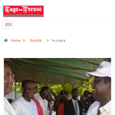
Home
Société
1e mai à…