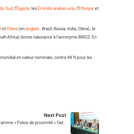
 du Sud
, l’
Égypte
, les
Émirats arabes unis
, l’
Éthiopie
et
e
et
Chine
(en
anglais
:
Brazil, Russia, India, China
) ; le
uth Africa
) donne naissance à l’acronyme BRICS. En
mondial en valeur nominale, contre 44 % pour les
Next Post
ramme « Police de proximité » fait…