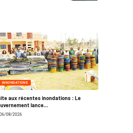
TIONS
MARCHÉS PUBLICS
 récentes inondations : Le
Marchés publics :
ent lance...
pour plus...
26
06/08/2026