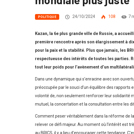
24/10/2024
108
7 
POLITIQUE
Kazan, la 6e plus grande ville de Russie, a accuei
première rencontre après son élargissement à dix
pour la paix et la stabilité. Plus que jamais, le
respectueuse des intérêts de toutes les parties. R
tout leur poids pour l’avènement d’un multilatérali
Dans une dynamique qui s’enracine avec son ouvertur
préoccupée par le souci d’un équilibre des rapports 
volonté de, non seulement renforcer leur solidarité m
mutuel, la concertation et la consultation entre les di
Comment peser véritablement dans la réforme de la 
relever ce défi majeur. Au moment où l’intérêt est 
au BRICS, il y a lieu d’encourager cette tendance. C’es