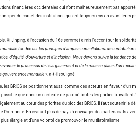
itutions financières occidentales qui n’ont malheureusement pas apporté
anciper du corset des institutions qui ont toujours mis en avant leurs pr
is, Xi Jinping, à l’occasion du 16e sommet a mis l’accent sur la solidarité
 mondiale fondée sur les principes d’amples consultations, de contribution c
tice, d’équité, d’ouverture et d’inclusion. Nous devons suivre la tendance
re avancer le processus de l’élargissement et de la mise en place d’un mécan
 la gouvernance mondiale »,
a-t-il souligné.
 les BRICS se positionnent aussi comme des acteurs en faveur d’un monde
 possible que dans un contexte de paix où toutes les parties travaillent 
également au cœur des priorités du bloc des BRICS. Il faut soutenir le 
r de l’humanité. En invitant plus de pays à envisager des partenariats a
e plus élargie et d’une volonté de promouvoir le multilatéralisme.