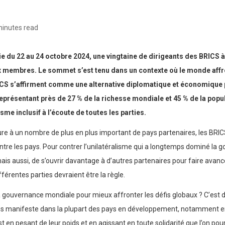
minutes read
llie du 22 au 24 octobre 2024, une vingtaine de dirigeants des BRICS
 membres. Le sommet s’est tenu dans un contexte où le monde affront
s BRICS s’affirment comme une alternative diplomatique et économiqu
eprésentant près de 27 % de la richesse mondiale et 45 % de la popu
sme inclusif à l’écoute de toutes les parties.
e à un nombre de plus en plus important de pays partenaires, les BRICS
entre les pays. Pour contrer l’unilatéralisme qui a longtemps dominé la 
ais aussi, de s’ouvrir davantage à d’autres partenaires pour faire avan
fférentes parties devraient être la règle.
gouvernance mondiale pour mieux affronter les défis globaux ? C’est d
très manifeste dans la plupart des pays en développement, notamment e
t en pesant de leur poids et en agissant en toute solidarité que l’on pour