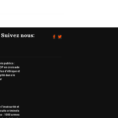
Suivez nous:
s publics :
OP en croisade
lus d’éthique et
grité dans le
ur
 l’insécurité et
rcuits criminels
go : 1000 armes