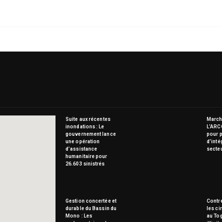
Suite aux récentes
Marché
inondations : Le
L’ARC
gouvernement lance
pour p
une opération
d’inté
d’assistance
secte
humanitaire pour
26.603 sinistrés
Gestion concertée et
Contre
durable du Bassin du
les ci
Mono : Les
au To