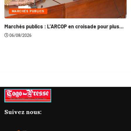
 PUBLICS
INTÉGRAT
blics : L’ARCOP en croisade pour plus...
Gestion co
26
06/08/20
Suivez nous: