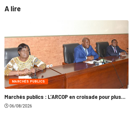
A lire
CS
INTÉGRATION RÉ
 : L’ARCOP en croisade pour plus...
Gestion concert
06/08/2026