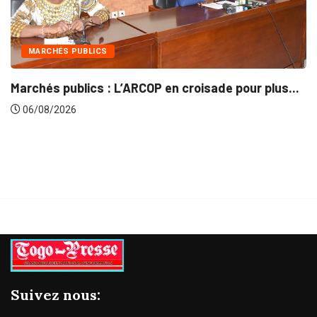
LICS
INTÉGRATION 
cs : L’ARCOP en croisade pour plus...
Gestion conce
06/08/2026
Suivez nous: