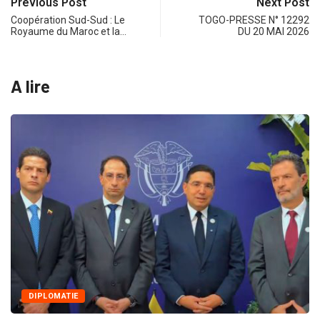
Previous Post
Next Post
Coopération Sud-Sud : Le
TOGO-PRESSE N° 12292
Royaume du Maroc et la…
DU 20 MAI 2026
A lire
S
DIPLOMATIE
l