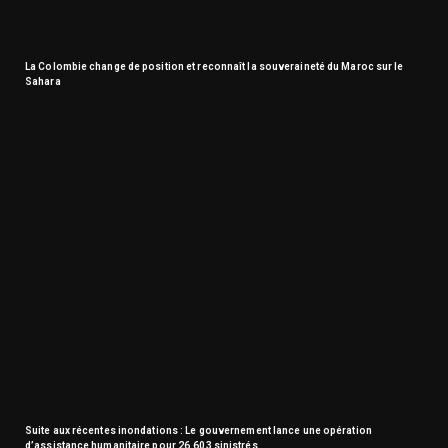
La Colombie change de position et reconnaît la souveraineté du Maroc sur le
Sahara
Suite aux récentes inondations : Le gouvernement lance une opération
d’assistance humanitaire pour 26.603 sinistrés