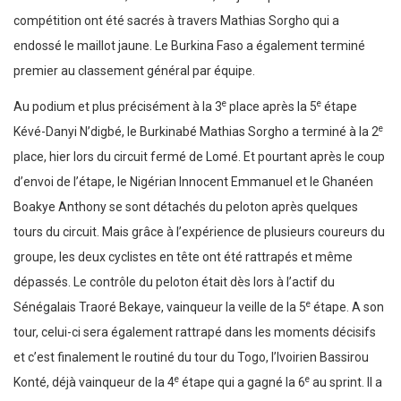
compétition ont été sacrés à travers Mathias Sorgho qui a
endossé le maillot jaune. Le Burkina Faso a également terminé
premier au classement général par équipe.
e
e
Au podium et plus précisément à la 3
place après la 5
étape
e
Kévé-Danyi N’digbé, le Burkinabé Mathias Sorgho a terminé à la 2
place, hier lors du circuit fermé de Lomé. Et pourtant après le coup
d’envoi de l’étape, le Nigérian Innocent Emmanuel et le Ghanéen
Boakye Anthony se sont détachés du peloton après quelques
tours du circuit. Mais grâce à l’expérience de plusieurs coureurs du
groupe, les deux cyclistes en tête ont été rattrapés et même
dépassés. Le contrôle du peloton était dès lors à l’actif du
e
Sénégalais Traoré Bekaye, vainqueur la veille de la 5
étape. A son
tour, celui-ci sera également rattrapé dans les moments décisifs
et c’est finalement le routiné du tour du Togo, l’Ivoirien Bassirou
e
e
Konté, déjà vainqueur de la 4
étape qui a gagné la 6
au sprint. Il a