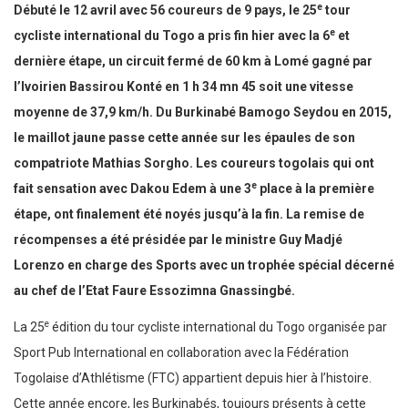
e
Débuté le 12 avril avec 56 coureurs de 9 pays, le 25
tour
e
cycliste international du Togo a pris fin hier avec la 6
et
dernière étape, un circuit fermé de 60 km à Lomé gagné par
l’Ivoirien Bassirou Konté en 1 h 34 mn 45 soit une vitesse
moyenne de 37,9 km/h. Du Burkinabé Bamogo Seydou en 2015,
le maillot jaune passe cette année sur les épaules de son
compatriote Mathias Sorgho. Les coureurs togolais qui ont
e
fait sensation avec Dakou Edem à une 3
place à la première
étape, ont finalement été noyés jusqu’à la fin. La remise de
récompenses a été présidée par le ministre Guy Madjé
Lorenzo en charge des Sports avec un trophée spécial décerné
au chef de l’Etat Faure Essozimna Gnassingbé.
e
La 25
édition du tour cycliste international du Togo organisée par
Sport Pub International en collaboration avec la Fédération
Togolaise d’Athlétisme (FTC) appartient depuis hier à l’histoire.
Cette année encore, les Burkinabés, toujours présents à cette